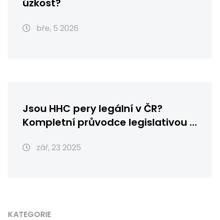
úzkost?
bře, 5 2026
Jsou HHC pery legální v ČR?
Kompletní průvodce legislativou a
riziky
zář, 23 2025
KATEGORIE