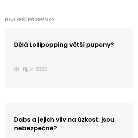
NEJLEPŠÍ PŘÍSPĚVKY
Dělá Lollipopping větší pupeny?
říj, 14 2023
Dabs a jejich vliv na úzkost: jsou
nebezpečné?