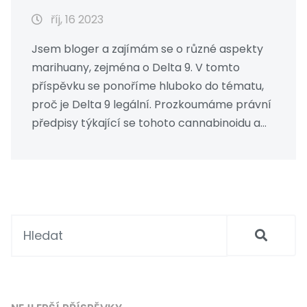
říj, 16 2023
Jsem bloger a zajímám se o různé aspekty
marihuany, zejména o Delta 9. V tomto
příspěvku se ponoříme hluboko do tématu,
proč je Delta 9 legální. Prozkoumáme právní
předpisy týkající se tohoto cannabinoidu a
představíme některé z argumentů, které
jsou za jeho legalizací. Bude to informativní a
zajímavé čtení pro každého, kdo se zajímá o
medicínu, zdravotnictví nebo právní aspekty
marihuany.