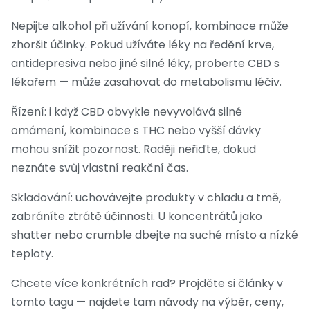
Nepijte alkohol při užívání konopí, kombinace může
zhoršit účinky. Pokud užíváte léky na ředění krve,
antidepresiva nebo jiné silné léky, proberte CBD s
lékařem — může zasahovat do metabolismu léčiv.
Řízení: i když CBD obvykle nevyvolává silné
omámení, kombinace s THC nebo vyšší dávky
mohou snížit pozornost. Raději neřiďte, dokud
neznáte svůj vlastní reakční čas.
Skladování: uchovávejte produkty v chladu a tmě,
zabráníte ztrátě účinnosti. U koncentrátů jako
shatter nebo crumble dbejte na suché místo a nízké
teploty.
Chcete více konkrétních rad? Projděte si články v
tomto tagu — najdete tam návody na výběr, ceny,