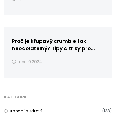
Proč je křupavý crumble tak
neodolatelný? Tipy a triky pro
dokonalou chuť
úno, 9 2024
KATEGORIE
Konopí a zdraví
(133)