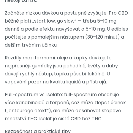
nestojí za risk.
Začněte nízkou dávkou a postupně zvyšujte. Pro CBD
běžně platí „start low, go slow“ — třeba 5–10 mg
denně a podle efektu navyšovat o 5–10 mg. U edibles
počítejte s pomalejším nástupem (30–120 minut) a
delším trváním účinku.
Rozdíly mezi formami: oleje a kapky dávkujete
nejpřesněji, gumídky jsou pohodlné, květy a daby
dávají rychlý nástup, topika působí lokálně. U
vapování pozor na kvalitu liquidů a přístrojů.
Full-spectrum vs. isolate: full-spectrum obsahuje
více kanabinoidů a terpenů, což může zlepšit účinek
(„entourage efekt“), ale může obsahovat stopové
množství THC. Isolat je čisté CBD bez THC.
Bezpečnost a praktické tipy