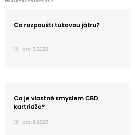
NEJLEPŠÍ PŘÍSPĚVKY
Co rozpouští tukovou játru?
pro, 3 2023
Co je vlastně smyslem CBD
kartridže?
pro, 6 2025