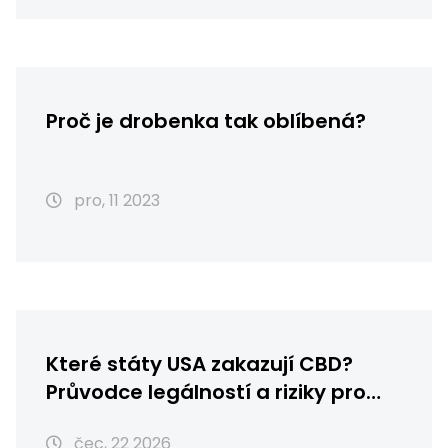
Proč je drobenka tak oblíbená?
pro, 11 2023
Které státy USA zakazují CBD?
Průvodce legálností a riziky pro
rok 2026
čec, 22 2026