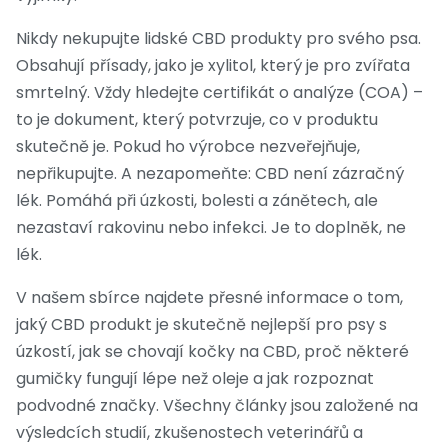
Nikdy nekupujte lidské CBD produkty pro svého psa.
Obsahují přísady, jako je xylitol, který je pro zvířata
smrtelný. Vždy hledejte certifikát o analýze (COA) –
to je dokument, který potvrzuje, co v produktu
skutečně je. Pokud ho výrobce nezveřejňuje,
nepřikupujte. A nezapomeňte: CBD není zázračný
lék. Pomáhá při úzkosti, bolesti a zánětech, ale
nezastaví rakovinu nebo infekci. Je to doplněk, ne
lék.
V našem sbírce najdete přesné informace o tom,
jaký CBD produkt je skutečně nejlepší pro psy s
úzkostí, jak se chovají kočky na CBD, proč některé
gumičky fungují lépe než oleje a jak rozpoznat
podvodné značky. Všechny články jsou založené na
výsledcích studií, zkušenostech veterinářů a