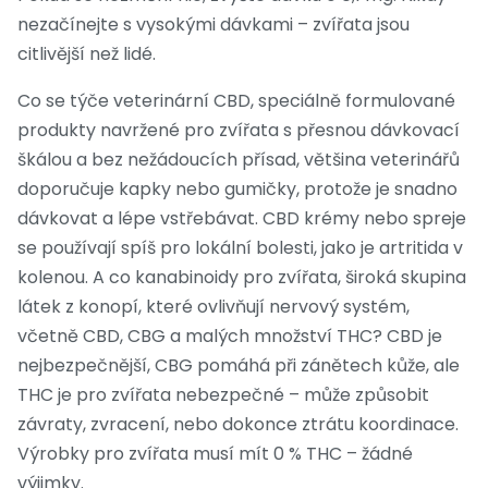
nezačínejte s vysokými dávkami – zvířata jsou
citlivější než lidé.
Co se týče
veterinární CBD
,
speciálně formulované
produkty navržené pro zvířata s přesnou dávkovací
škálou a bez nežádoucích přísad
, většina veterinářů
doporučuje kapky nebo gumičky, protože je snadno
dávkovat a lépe vstřebávat. CBD krémy nebo spreje
se používají spíš pro lokální bolesti, jako je artritida v
kolenou. A co
kanabinoidy pro zvířata
,
široká skupina
látek z konopí, které ovlivňují nervový systém,
včetně CBD, CBG a malých množství THC
? CBD je
nejbezpečnější, CBG pomáhá při zánětech kůže, ale
THC je pro zvířata nebezpečné – může způsobit
závraty, zvracení, nebo dokonce ztrátu koordinace.
Výrobky pro zvířata musí mít 0 % THC – žádné
výjimky.