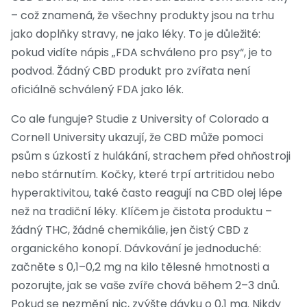
– což znamená, že všechny produkty jsou na trhu
jako doplňky stravy, ne jako léky. To je důležité:
pokud vidíte nápis „FDA schváleno pro psy“, je to
podvod. Žádný CBD produkt pro zvířata není
oficiálně schválený FDA jako lék.
Co ale funguje? Studie z University of Colorado a
Cornell University ukazují, že CBD může pomoci
psům s úzkostí z hulákání, strachem před ohňostroji
nebo stárnutím. Kočky, které trpí artritidou nebo
hyperaktivitou, také často reagují na CBD olej lépe
než na tradiční léky. Klíčem je čistota produktu –
žádný THC, žádné chemikálie, jen čistý CBD z
organického konopí. Dávkování je jednoduché:
začněte s 0,1–0,2 mg na kilo tělesné hmotnosti a
pozorujte, jak se vaše zvíře chová během 2–3 dnů.
Pokud se nezmění nic, zvýšte dávku o 0,1 mg. Nikdy