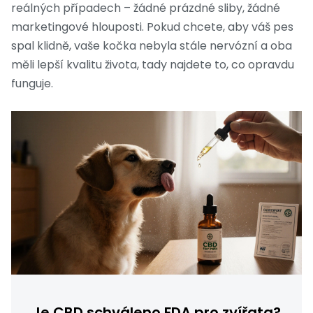
reálných případech – žádné prázdné sliby, žádné
marketingové hlouposti. Pokud chcete, aby váš pes
spal klidně, vaše kočka nebyla stále nervózní a oba
měli lepší kvalitu života, tady najdete to, co opravdu
funguje.
Je CBD schváleno FDA pro zvířata?