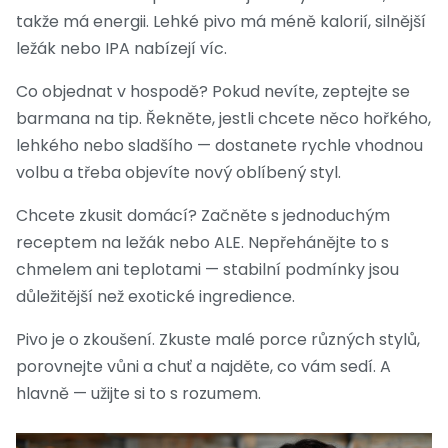
takže má energii. Lehké pivo má méně kalorií, silnější
ležák nebo IPA nabízejí víc.
Co objednat v hospodě? Pokud nevíte, zeptejte se
barmana na tip. Řekněte, jestli chcete něco hořkého,
lehkého nebo sladšího — dostanete rychle vhodnou
volbu a třeba objevíte nový oblíbený styl.
Chcete zkusit domácí? Začněte s jednoduchým
receptem na ležák nebo ALE. Nepřehánějte to s
chmelem ani teplotami — stabilní podmínky jsou
důležitější než exotické ingredience.
Pivo je o zkoušení. Zkuste malé porce různých stylů,
porovnejte vůni a chuť a najděte, co vám sedí. A
hlavně — užijte si to s rozumem.