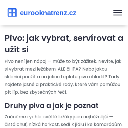
Pivo: jak vybrat, servírovat a
užít si
Pivo není jen nápoj — může to být zážitek. Nevíte, jak
si vybrat mezi ležákem, ALE či IPA? Nebo jakou
sklenici použít a na jakou teplotu pivo chladit? Tady
najdete jasné a praktické rady, které vám pomůžou
pít líp, bez zbytečných řečí.
Druhy piva a jak je poznat
Začněme rychle: světlé ležáky jsou nejběžnější —
čistá chuť, nízká hořkost, sedí k jídlu i ke kamarádům.