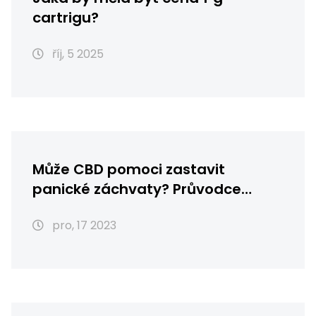
cartrigu?
říj, 5 2025
Může CBD pomoci zastavit
panické záchvaty? Průvodce
účinky CBD
pro, 17 2023