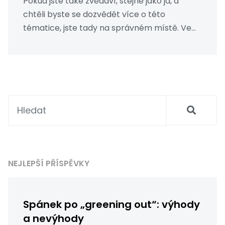
Pokud jste také zvědaví, stejně jako já, a
chtěli byste se dozvědět více o této
tématice, jste tady na správném místě. Ve
své touze po poznání jsem pro vás
shromáždil spoustu užitečných informací.
Tak pojďme do toho a zjistíme, která odrůda
piva Bud je ta nejsilnější!
NEJLEPŠÍ PŘÍSPĚVKY
Spánek po „greening out“: výhody
a nevýhody