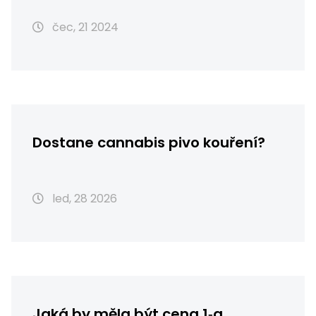
čec, 21 2024
Dostane cannabis pivo kouření?
led, 28 2026
Jaká by měla být cena 1‑g