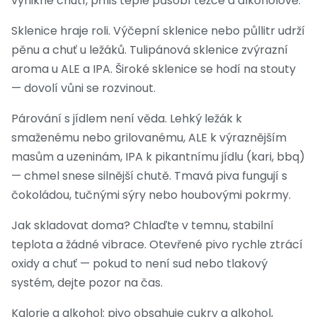
vynikne chutí, příliš teplé působí těžce a alkoholově.
Sklenice hraje roli. Výčepní sklenice nebo půllitr udrží
pěnu a chuť u ležáků. Tulipánová sklenice zvýrazní
aroma u ALE a IPA. Široké sklenice se hodí na stouty
— dovolí vůni se rozvinout.
Párování s jídlem není věda. Lehký ležák k
smaženému nebo grilovanému, ALE k výraznějším
masům a uzeninám, IPA k pikantnímu jídlu (kari, bbq)
— chmel snese silnější chutě. Tmavá piva fungují s
čokoládou, tučnými sýry nebo houbovými pokrmy.
Jak skladovat doma? Chlaďte v temnu, stabilní
teplota a žádné vibrace. Otevřené pivo rychle ztrácí
oxidy a chuť — pokud to není sud nebo tlakový
systém, dejte pozor na čas.
Kalorie a alkohol: pivo obsahuje cukry a alkohol,