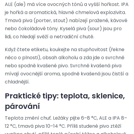
ALE (ale) má více ovocných tónů a vyšší hořkost. IPA
je hořká a aromatická, hlavně chmelová explozivita.
Tmavá piva (porter, stout) nabízejí pražené, kávové
nebo čokoládové tóny. Kyselá piva (sour) jsou pro
lidi, co hledají svěží a netradiční chutě.
Když čtete etiketu, koukejte na stupňovitost (řekne
něco o plnosti), obsah alkoholu a zda jde o svrchně
nebo spodně kvašené pivo. Svrchně kvašená piva
mívají ovocnější aroma, spodně kvašená jsou čistší a
chladnější.
Praktické tipy: teplota, sklenice,
párování
Teplota změní chuť. Ležáky pijte 6–8 °C, ALE a IPA 8–
12 °C, tmavá piva 10–14 °C. Příliš studené pivo ztěží