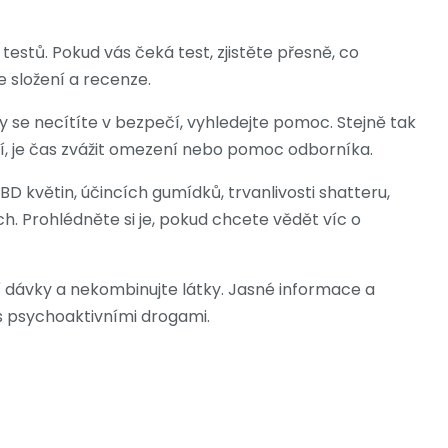
estů. Pokud vás čeká test, zjistěte přesně, co
e složení a recenze.
y se necítíte v bezpečí, vyhledejte pomoc. Stejně tak
aví, je čas zvážit omezení nebo pomoc odborníka.
 květin, účincích gumídků, trvanlivosti shatteru,
h. Prohlédněte si je, pokud chcete vědět víc o
ší dávky a nekombinujte látky. Jasné informace a
á s psychoaktivními drogami.