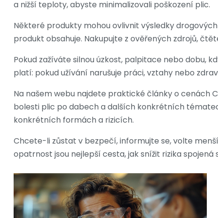
a nižší teploty, abyste minimalizovali poškození plic.
Některé produkty mohou ovlivnit výsledky drogových t
produkt obsahuje. Nakupujte z ověřených zdrojů, čtět
Pokud zažíváte silnou úzkost, palpitace nebo dobu, kd
platí: pokud užívání narušuje práci, vztahy nebo zdr
Na našem webu najdete praktické články o cenách CBD
bolesti plic po dabech a dalších konkrétních tématec
konkrétních formách a rizicích.
Chcete-li zůstat v bezpečí, informujte se, volte men
opatrnost jsou nejlepší cesta, jak snížit rizika spojen