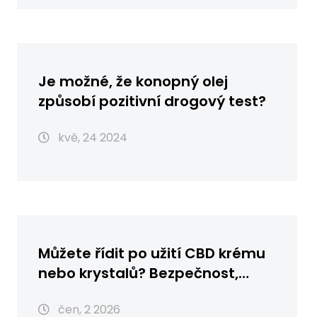
Je možné, že konopný olej
způsobí pozitivní drogový test?
kvě, 24 2024
Můžete řídit po užití CBD krému
nebo krystalů? Bezpečnost,
rizika a české zákony
čen, 2 2026