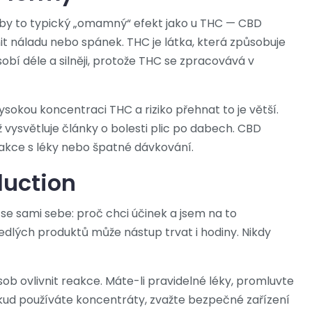
by to typický „omamný“ efekt jako u THC — CBD
nit náladu nebo spánek. THC je látka, která způsobuje
obí déle a silněji, protože THC se zpracovává v
ysokou koncentraci THC a riziko přehnat to je větší.
vysvětluje články o bolesti plic po dabech. CBD
erakce s léky nebo špatné dávkování.
duction
 se sami sebe: proč chci účinek a jsem na to
edlých produktů může nástup trvat i hodiny. Nikdy
sob ovlivnit reakce. Máte-li pravidelné léky, promluvte
okud používáte koncentráty, zvažte bezpečné zařízení