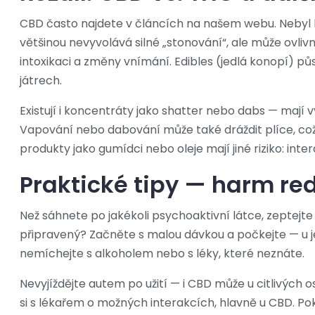
CBD často najdete v článcích na našem webu. Nebyl 
většinou nevyvolává silné „stonování“, ale může ovliv
intoxikaci a změny vnímání. Edibles (jedlá konopí) půs
játrech.
Existují i koncentráty jako shatter nebo dabs — mají v
Vapování nebo dabování může také dráždit plíce, což 
produkty jako gumídci nebo oleje mají jiné riziko: int
Praktické tipy — harm re
Než sáhnete po jakékoli psychoaktivní látce, zeptejte
připravený? Začněte s malou dávkou a počkejte — u j
nemíchejte s alkoholem nebo s léky, které neznáte.
Nevyjíždějte autem po užití — i CBD může u citlivých o
si s lékařem o možných interakcích, hlavně u CBD. P