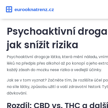
Psychoaktivní droga
jak snížit rizika
Psychoaktivní droga je látka, která mění náladu, vn
léků na předpis přes alkohol až po konopí a jeho ex
každý zásah do mozku nese rizika a vedlejší účinky.
Jak se v tom vyznat? Začněte tím, že rozlišíte účel po
na síle látky, způsobu užití a vaší zdravotní historii.
dávkování.
Rozdíl: CBD vs. THC a dalš