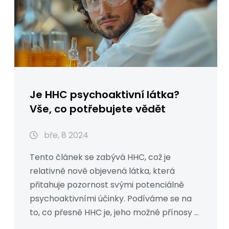
Je HHC psychoaktivní látka?
Vše, co potřebujete vědět
bře, 8 2024
Tento článek se zabývá HHC, což je
relativně nově objevená látka, která
přitahuje pozornost svými potenciálně
psychoaktivními účinky. Podíváme se na
to, co přesně HHC je, jeho možné přínosy a
rizika, jak ho lidé používají a jaká je jeho