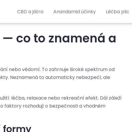
CBD a játra
Anandamid účinky
Léčba plic
 — co to znamená a
ímání nebo vědomí. To zahrnuje široké spektrum od
trakty. Neznamená to automaticky nebezpečí, ale
užití: léčba, relaxace nebo rekreační efekt. Dál záleží
 Tyto faktory rozhodují o bezpečnosti a vhodném
í formy