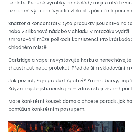
teplotě. Pečené výrobky a čokolády mají kratší trvanl
označení výrobce. Vysoká vlhkost způsobí slepení ne
Shatter a koncentráty: tyto produkty jsou citlivé na 
nebo v silikonové nádobě v chladu. V mrazáku vydrží 
zmrazování může poškodit konzistenci. Pro krátkodob
chladném místě.
Cartridge a vape: nevystavujte horku a nenechávejte j
zhoustnout nebo protekat. Před delším skladováním od
Jak poznat, že je produkt špatný? Změna barvy, nepří
Když si nejste jisti, neriskujte — zdraví stojí víc než pár
Máte konkrétní kousek doma a chcete poradit, jak ho 
pomůžu s konkrétním postupem.