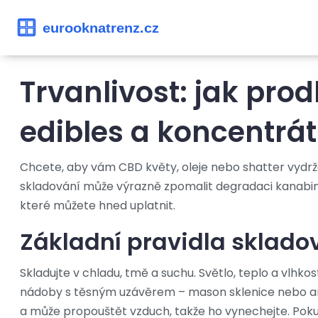
Trvanlivost: jak prod
edibles a koncentrá
Chcete, aby vám CBD květy, oleje nebo shatter vydrž
skladování může výrazně zpomalit degradaci kanabino
které můžete hned uplatnit.
Základní pravidla sklado
Skladujte v chladu, tmě a suchu. Světlo, teplo a vlhko
nádoby s těsným uzávěrem – mason sklenice nebo amb
a může propouštět vzduch, takže ho vynechejte. Poku