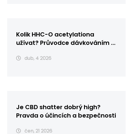
Kolik HHC-O acetylationa
užívat? Průvodce dávkováním a
účinky
dub, 4 2026
Je CBD shatter dobrý high?
Pravda o účincích a bezpečnosti
čen, 21 2026