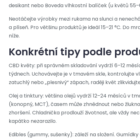
desikant nebo Boveda vlhkostní balíček (u květů 55–
Neotáčejte výrobky mezi rukama na slunci a nenecháv
a plíseň. Pro většinu produktů je ideál 15–21 °C. Do m
níže.
Konkrétní tipy podle pro
CBD květy: při správném skladování vydrží 6–12 měsíc
týdnech. Uchovávejte je v tmavém skle, kontrolujte vlhk
zatuchlý nebo „plesnivý“ zápach, raději květ zlikvidujt
Olej a tinktury: většina olejů vydrží 12–24 měsíců v t
(konopný, MCT), časem může zhnědnout nebo žluknou
zhoršení. Chladnička prodlouží životnost, ale vždy ne
kapátko nezarazilo.
Edibles (gummy, sušenky): záleží na složení. Gumídky