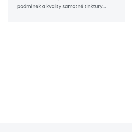
podmínek a kvality samotné tinktury.
Čtěte dál a dozvíte se, jak zjistit, kdy je čas
ji vyhodit a jak konopnou tinkturu správně
skladovat, aby vydržela co nejdéle.
Pamatujte, že dobrá péče o vaši tinkturu
zahrnuje skladování na chladném,
temném místě a udržování víčka pevně
uzavřeného.