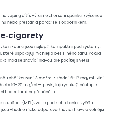
 na vaping cítíš výrazné zhoršení spánku, zvýšenou
otinu nebo přestaň a poraď se s odborníkem.
 e‑cigarety
dávku nikotinu, jsou nejlepší kompaktní pod systémy.
, které uspokojují rychleji a bez silného tahu. Pokud
kt‑mod se žhavící hlavou, ale počítej s větší
mně. Lehčí kouření: 3 mg/ml. Střední: 6–12 mg/ml. Silní
odnoty 10–20 mg/ml — poskytují rychlejší nástup a
ými hodnotami, nepřeháněj to.
„pusa‑plíce“ (MTL), volte pod nebo tank s vyšším
jsou vhodné nízko‑odporové žhavící hlavy a volnější