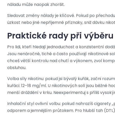
náladu může naopak zhoršit.
Sledovat změny nálady je klíčové. Pokud po přechodu
úzkost nebo jiné nepříjemné příznaky, sniž dávku nik
Praktické rady při výběru
Pro lidi, kteří hledají jednoduchost a konzistentní do
Jsou nenáročné, tiché a často používají nikotinové soli
chceš větší kontrolu nad chutí a výkonem, zvol kompa
obsluhou.
Volba síly nikotinu: pokud jsi bývalý kuřák, začni rozu
kuřáci: 12–18 mg/ml. U nikotinových solí jsou běžné h
menší dráždění v krku. Neexperimentuj s příliš vysok
Inhalační styl ovlivní volbu: pokud nahrazíš cigarety 
odporem a jemnějším průtokem. Pro hlubší tah (DTL) 