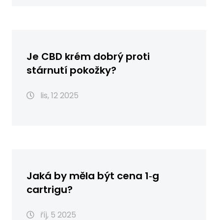
Je CBD krém dobrý proti
stárnutí pokožky?
lis, 12 2025
Jaká by měla být cena 1‑g
cartrigu?
říj, 5 2025