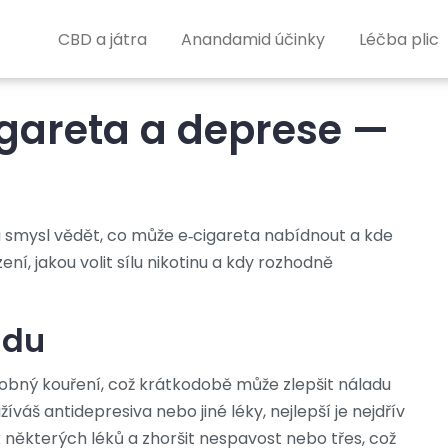
CBD a játra
Anandamid účinky
Léčba plic
igareta a deprese —
á smysl vědět, co může e‑cigareta nabídnout a kde
zení, jakou volit sílu nikotinu a kdy rozhodně
adu
odobný kouření, což krátkodobě může zlepšit náladu
íváš antidepresiva nebo jiné léky, nejlepší je nejdřív
 některých léků a zhoršit nespavost nebo třes, což