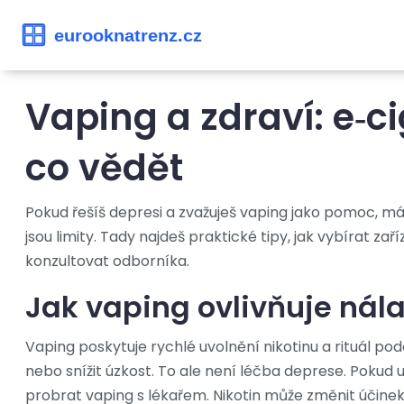
Vaping a zdraví: e‑c
co vědět
Pokud řešíš depresi a zvažuješ vaping jako pomoc, m
jsou limity. Tady najdeš praktické tipy, jak vybírat zaří
konzultovat odborníka.
Jak vaping ovlivňuje nál
Vaping poskytuje rychlé uvolnění nikotinu a rituál p
nebo snížit úzkost. To ale není léčba deprese. Pokud už
probrat vaping s lékařem. Nikotin může změnit účinek