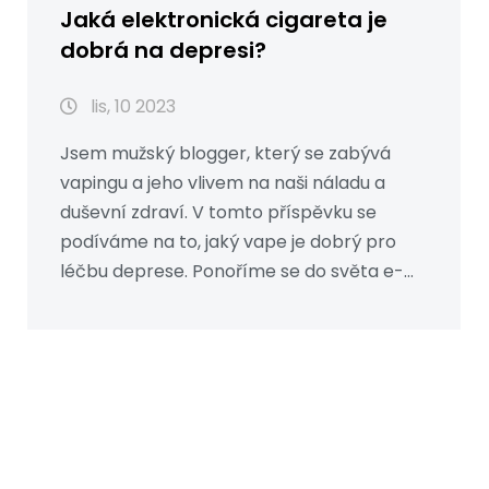
Jaká elektronická cigareta je
dobrá na depresi?
lis, 10 2023
Jsem mužský blogger, který se zabývá
vapingu a jeho vlivem na naši náladu a
duševní zdraví. V tomto příspěvku se
podíváme na to, jaký vape je dobrý pro
léčbu deprese. Ponoříme se do světa e-
cigaret a zkoumáme, jak mohou tyto
zařízení pozitivně ovlivnit naše emoce a
pocity. Nelze zřejmě přehlédnout
souvislost mezi vapingem a naším
duševním zdravím, takže se pojďme do
toho ponořit a objevit to společně.