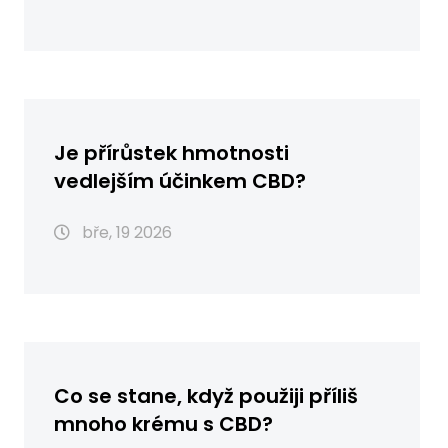
Je přírůstek hmotnosti
vedlejším účinkem CBD?
bře, 19 2026
Co se stane, když použiji příliš
mnoho krému s CBD?