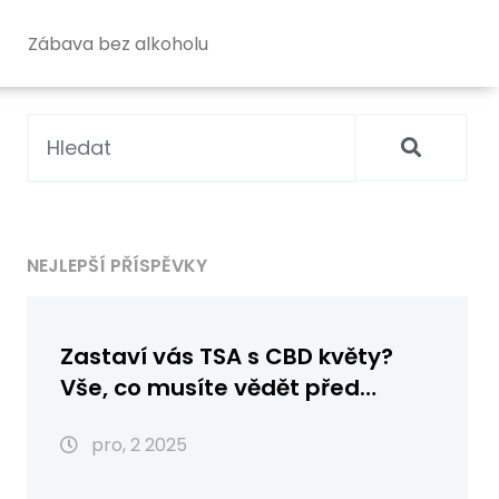
Zábava bez alkoholu
NEJLEPŠÍ PŘÍSPĚVKY
Zastaví vás TSA s CBD květy?
Vše, co musíte vědět před
cestováním
pro, 2 2025