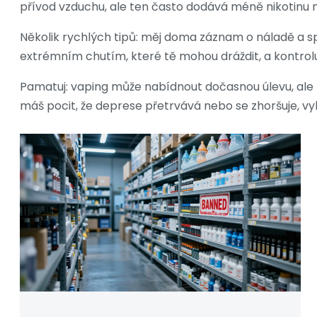
přívod vzduchu, ale ten často dodává méně nikotinu n
Několik rychlých tipů: měj doma záznam o náladě a sp
extrémním chutím, které tě mohou dráždit, a kontroluj
Pamatuj: vaping může nabídnout dočasnou úlevu, ale
máš pocit, že deprese přetrvává nebo se zhoršuje, vy