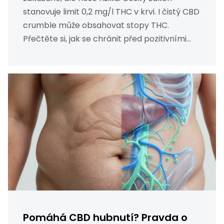
stanovuje limit 0,2 mg/l THC v krvi. I čistý CBD
crumble může obsahovat stopy THC.
Přečtěte si, jak se chránit před pozitivními
testy a pokutami.
Pomáhá CBD hubnutí? Pravda o