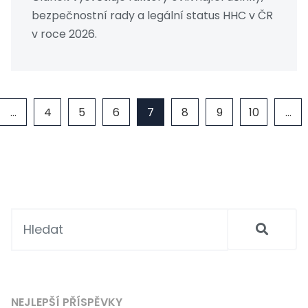
bezpečnostní rady a legální status HHC v ČR
v roce 2026.
…
4
5
6
7
8
9
10
…
NEJLEPŠÍ PŘÍSPĚVKY