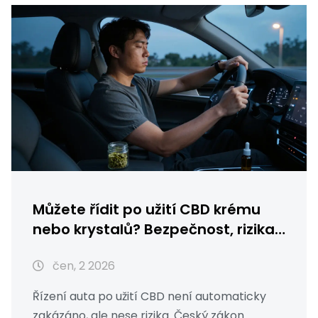
Můžete řídit po užití CBD krému
nebo krystalů? Bezpečnost, rizika
a české zákony
čen, 2 2026
Řízení auta po užití CBD není automaticky
zakázáno, ale nese rizika. Český zákon