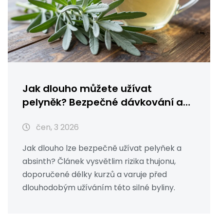
Jak dlouho můžete užívat
pelyněk? Bezpečné dávkování a
rizika
čen, 3 2026
Jak dlouho lze bezpečně užívat pelyňek a
absinth? Článek vysvětlim rizika thujonu,
doporučené délky kurzů a varuje před
dlouhodobým užíváním této silné byliny.