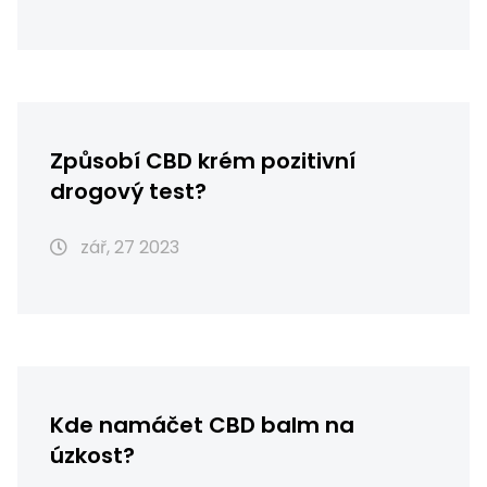
Způsobí CBD krém pozitivní
drogový test?
zář, 27 2023
Kde namáčet CBD balm na
úzkost?