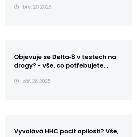
bře, 20 2026
Objevuje se Delta‑8 v testech na
drogy? - vše, co potřebujete
vědět
zář, 26 2025
Vyvolává HHC pocit opilosti? Vše,