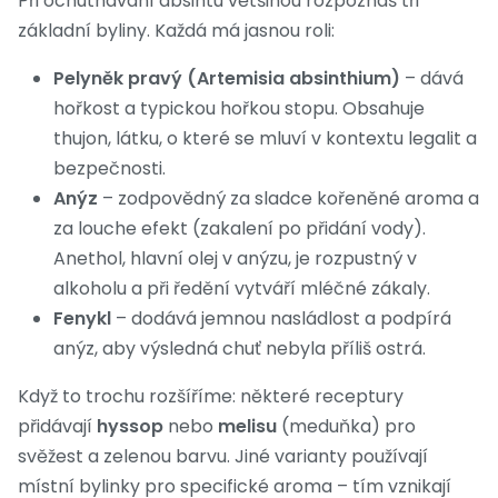
Při ochutnávání absintu většinou rozpoznáš tři
základní byliny. Každá má jasnou roli:
Pelyněk pravý (Artemisia absinthium)
– dává
hořkost a typickou hořkou stopu. Obsahuje
thujon, látku, o které se mluví v kontextu legalit a
bezpečnosti.
Anýz
– zodpovědný za sladce kořeněné aroma a
za louche efekt (zakalení po přidání vody).
Anethol, hlavní olej v anýzu, je rozpustný v
alkoholu a při ředění vytváří mléčné zákaly.
Fenykl
– dodává jemnou nasládlost a podpírá
anýz, aby výsledná chuť nebyla příliš ostrá.
Když to trochu rozšíříme: některé receptury
přidávají
hyssop
nebo
melisu
(meduňka) pro
svěžest a zelenou barvu. Jiné varianty používají
místní bylinky pro specifické aroma – tím vznikají