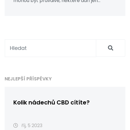
mohou být pravdivé, některé daří jen
legendám. Povídání o přítomnosti opiátů v
absintu je jedním z těch nejzajímavějších.
Prozkoumáme tento argument, abychom
vám mohli poskytnout konečnou odpověď.
Připravte se na vzrušující cestu do světa
absintu a opiátů.
NEJLEPŠÍ PŘÍSPĚVKY
Kolik nádechů CBD cítíte?
říj, 5 2023