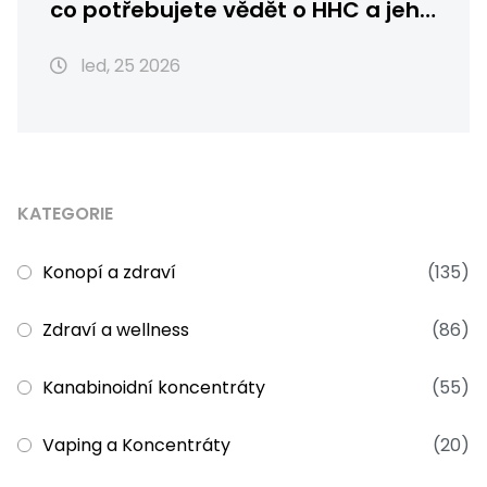
co potřebujete vědět o HHC a jeho
účincích
led, 25 2026
KATEGORIE
Konopí a zdraví
(135)
Zdraví a wellness
(86)
Kanabinoidní koncentráty
(55)
Vaping a Koncentráty
(20)