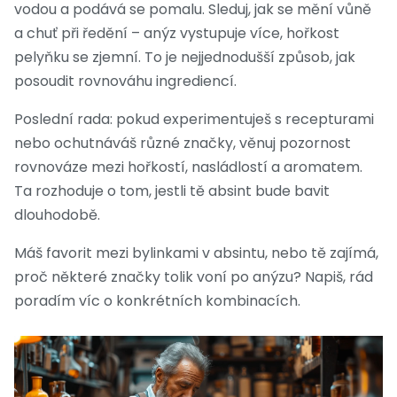
vodou a podává se pomalu. Sleduj, jak se mění vůně
a chuť při ředění – anýz vystupuje více, hořkost
pelyňku se zjemní. To je nejjednodušší způsob, jak
posoudit rovnováhu ingrediencí.
Poslední rada: pokud experimentuješ s recepturami
nebo ochutnáváš různé značky, věnuj pozornost
rovnováze mezi hořkostí, nasládlostí a aromatem.
Ta rozhoduje o tom, jestli tě absint bude bavit
dlouhodobě.
Máš favorit mezi bylinkami v absintu, nebo tě zajímá,
proč některé značky tolik voní po anýzu? Napiš, rád
poradím víc o konkrétních kombinacích.