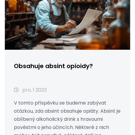
Obsahuje absint opioidy?
pro, 1 2023
V tomto příspěvku se budeme zabývat
otázkou, zda absint obsahuje opiáty. Absint je
oblíbený alkoholický drink s hravoumi
pověstmi o jeho účincích. Některé z nich