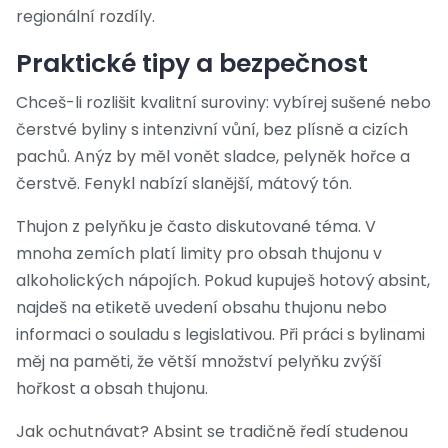
regionální rozdíly.
Praktické tipy a bezpečnost
Chceš-li rozlišit kvalitní suroviny: vybírej sušené nebo
čerstvé byliny s intenzivní vůní, bez plísně a cizích
pachů. Anýz by měl vonět sladce, pelyněk hořce a
čerstvě. Fenykl nabízí slanější, mátový tón.
Thujon z pelyňku je často diskutované téma. V
mnoha zemích platí limity pro obsah thujonu v
alkoholických nápojích. Pokud kupuješ hotový absint,
najdeš na etiketě uvedení obsahu thujonu nebo
informaci o souladu s legislativou. Při práci s bylinami
měj na paměti, že větší množství pelyňku zvýší
hořkost a obsah thujonu.
Jak ochutnávat? Absint se tradičně ředí studenou