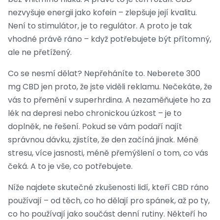
nezvyšuje energii jako kofein – zlepšuje její kvalitu.
Není to stimulátor, je to regulátor. A proto je tak
vhodné právě ráno – když potřebujete být přítomný,
ale ne přetížený.
Co se nesmí dělat? Nepřeháníte to. Neberete 300
mg CBD jen proto, že jste viděli reklamu. Nečekáte, že
vás to přemění v superhrdina. A nezaměňujete ho za
lék na depresi nebo chronickou úzkost – je to
doplněk, ne řešení. Pokud se vám podaří najít
správnou dávku, zjistíte, že den začíná jinak. Méně
stresu, více jasnosti, méně přemýšlení o tom, co vás
čeká. A to je vše, co potřebujete.
Níže najdete skutečné zkušenosti lidí, kteří CBD ráno
používají – od těch, co ho dělají pro spánek, až po ty,
co ho používají jako součást denní rutiny. Někteří ho