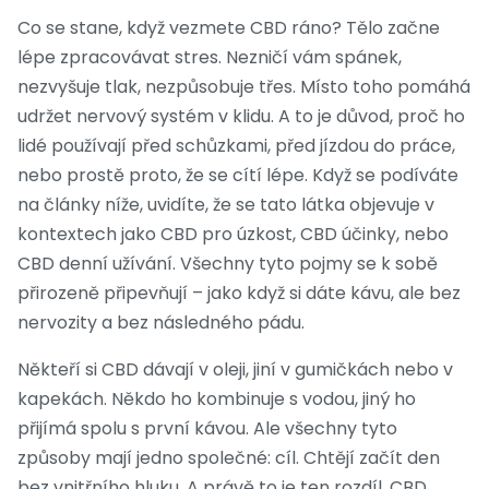
Co se stane, když vezmete CBD ráno? Tělo začne
lépe zpracovávat stres. Nezničí vám spánek,
nezvyšuje tlak, nezpůsobuje třes. Místo toho pomáhá
udržet nervový systém v klidu. A to je důvod, proč ho
lidé používají před schůzkami, před jízdou do práce,
nebo prostě proto, že se cítí lépe. Když se podíváte
na články níže, uvidíte, že se tato látka objevuje v
kontextech jako
CBD pro úzkost
,
CBD účinky
, nebo
CBD denní užívání
. Všechny tyto pojmy se k sobě
přirozeně připevňují – jako když si dáte kávu, ale bez
nervozity a bez následného pádu.
Někteří si CBD dávají v oleji, jiní v gumičkách nebo v
kapekách. Někdo ho kombinuje s vodou, jiný ho
přijímá spolu s první kávou. Ale všechny tyto
způsoby mají jedno společné: cíl. Chtějí začít den
bez vnitřního hluku. A právě to je ten rozdíl. CBD