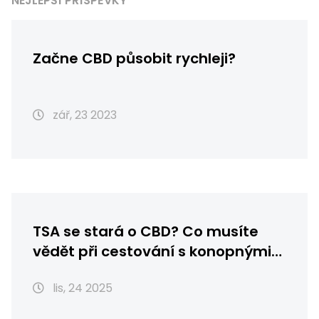
NEJLEPŠÍ PŘÍSPĚVKY
Začne CBD působit rychleji?
zář, 23 2023
TSA se stará o CBD? Co musíte
vědět při cestování s konopnými
květy v USA
lis, 24 2025