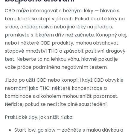
CBD může interagovat s běžnými léky — hlavně s
těmi, které se štěpí v játrech. Pokud berete léky na
srdce, antidepresiva nebo jiné léky na předpis,
promluvte s lékařem dřív než začnete. Konopný olej,
nebo i některé CBD produkty, mohou obsahovat
stopové množství THC a způsobit pozitivní drogový
test. Neberte to na lehkou váhu, hlavně pokud je
vaše práce podmíněna negativním testem.
Jízda po užití CBD nebo konopí: i když CBD obvykle
neomámí jako THC, některé koncentrace a
kombinace s alkoholem mohou snížit pozornost.
Neřiďte, pokud se necítíte plně soustředění.
Praktické tipy, jak snížit riziko:
Start low, go slow — začněte s malou dávkou a