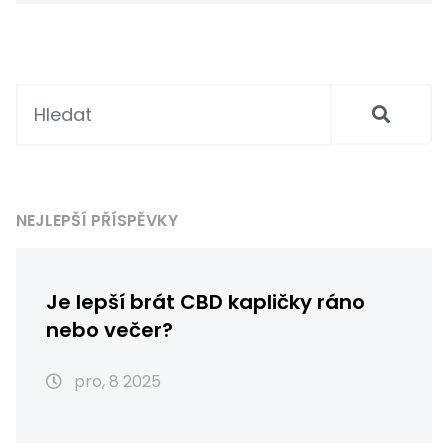
spojené s CBD vape. Je důležité být
informovaný a učinit uváženou volbu. Přidejte
se ke mně v tomto objevování.
NEJLEPŠÍ PŘÍSPĚVKY
Je lepší brát CBD kapličky ráno
nebo večer?
pro, 8 2025