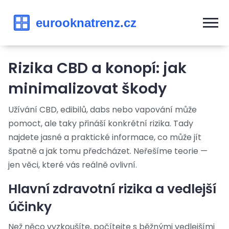
Rizika CBD a konopí: jak
minimalizovat škody
Užívání CBD, edibilů, dabs nebo vapování může
pomoct, ale taky přináší konkrétní rizika. Tady
najdete jasné a praktické informace, co může jít
špatně a jak tomu předcházet. Neřešíme teorie —
jen věci, které vás reálně ovlivní.
Hlavní zdravotní rizika a vedlejší
účinky
Než něco vyzkoušíte, počítejte s běžnými vedlejšími