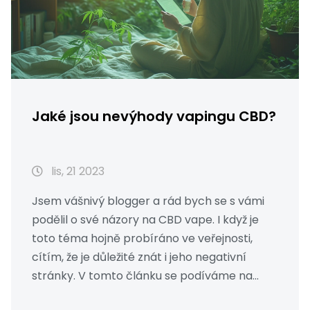
Jaké jsou nevýhody vapingu CBD?
lis, 21 2023
Jsem vášnivý blogger a rád bych se s vámi
podělil o své názory na CBD vape. I když je
toto téma hojně probíráno ve veřejnosti,
cítím, že je důležité znát i jeho negativní
stránky. V tomto článku se podíváme na
některá z rizik a potenciální negativní účinky