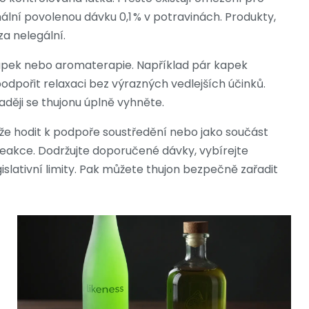
lní povolenou dávku 0,1 % v potravinách. Produkty,
a nelegální.
kapek nebo aromaterapie. Například pár kapek
odpořit relaxaci bez výrazných vedlejších účinků.
aději se thujonu úplně vyhněte.
může hodit k podpoře soustředění nebo jako součást
reakce. Dodržujte doporučené dávky, vybírejte
slativní limity. Pak můžete thujon bezpečně zařadit