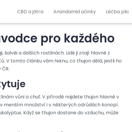
CBD a játra
Anandamid účinky
Léčba plic
ůvodce pro každého
 šalvěi a dalších rostlinách. Lidé ji znají hlavně z
 V tomto článku vám řeknu, co thujon dělá, jestli ho
 ČR.
kytuje
stlinám vůni a chuť. V přírodě najdete thujon hlavně v
je a v menším množství i v některých odrůdách konopí.
ukalyptus. Když se thujon dostane do vzduchu, může