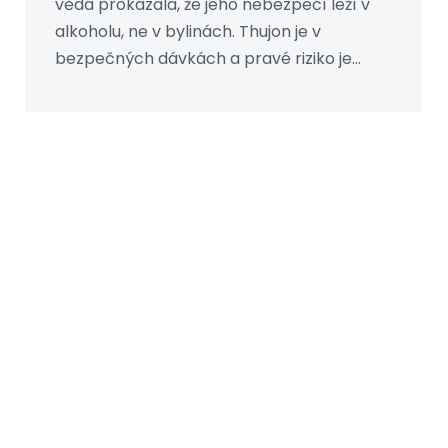
věda prokázala, že jeho nebezpečí leží v
alkoholu, ne v bylinách. Thujon je v
bezpečných dávkách a pravé riziko je
přílišné užívání alkoholu.