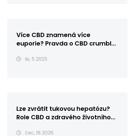
Více CBD znamená více
euporie? Pravda o CBD crumble
a účincích
lis, 5 2025
Lze zvrátit tukovou hepatózu?
Role CBD a zdravého životního
stylu
čec, 18 2026