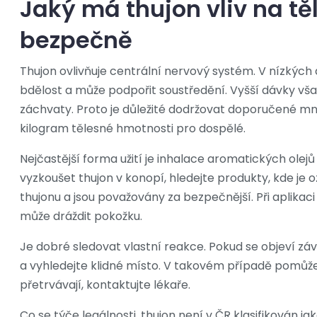
Jaký má thujon vliv na těl
bezpečně
Thujon ovlivňuje centrální nervový systém. V nízkých
bdělost a může podpořit soustředění. Vyšší dávky vš
záchvaty. Proto je důležité dodržovat doporučené mn
kilogram tělesné hmotnosti pro dospělé.
Nejčastější forma užití je inhalace aromatických olej
vyzkoušet thujon v konopí, hledejte produkty, kde je o
thujonu a jsou považovány za bezpečnější. Při aplikaci
může dráždit pokožku.
Je dobré sledovat vlastní reakce. Pokud se objeví zá
a vyhledejte klidné místo. V takovém případě pomůže
přetrvávají, kontaktujte lékaře.
Co se týče legálnosti, thujon není v ČR klasifikován j