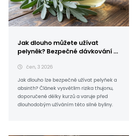
Jak dlouho můžete užívat
pelyněk? Bezpečné dávkování a
rizika
čen, 3 2026
Jak dlouho lze bezpečně užívat pelyňek a
absinth? Článek vysvětlim rizika thujonu,
doporučené délky kurzů a varuje před
dlouhodobým užíváním této silné byliny.