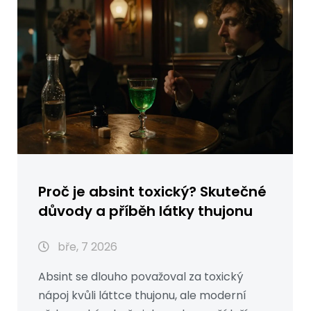
Proč je absint toxický? Skutečné
důvody a příběh látky thujonu
bře, 7 2026
Absint se dlouho považoval za toxický
nápoj kvůli láttce thujonu, ale moderní