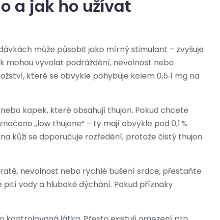
o a jak ho užívat
 dávkách může působit jako mírný stimulant – zvyšuje
ak mohou vyvolat podráždění, nevolnost nebo
ožství, které se obvykle pohybuje kolem 0,5‑1 mg na
ů nebo kapek, které obsahují thujon. Pokud chcete
značeno „low thujone“ – ty mají obvykle pod 0,1 %
 na kůži se doporučuje rozředění, protože čistý thujon
vratě, nevolnost nebo rychlé bušení srdce, přestaňte
 pití vody a hluboké dýchání. Pokud příznaky
ako kontrolovaná látka. Přesto existují omezení pro