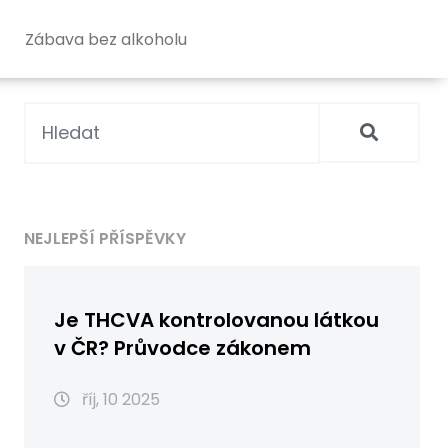
Zábava bez alkoholu
NEJLEPŠÍ PŘÍSPĚVKY
Je THCVA kontrolovanou látkou
v ČR? Průvodce zákonem
říj, 10 2025