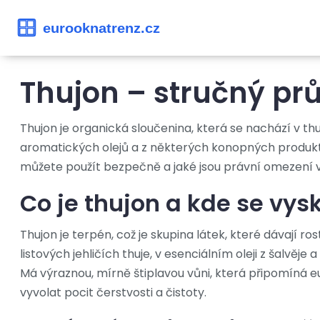
Thujon – stručný pr
Thujon je organická sloučenina, která se nachází v thuji,
aromatických olejů a z některých konopných produktů.
můžete použít bezpečně a jaké jsou právní omezení v
Co je thujon a kde se vys
Thujon je terpén, což je skupina látek, které dávají ro
listových jehličích thuje, v esenciálním oleji z šalvě
Má výraznou, mírně štiplavou vůni, která připomíná e
vyvolat pocit čerstvosti a čistoty.