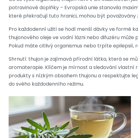
potravinové doplňky – Evropská unie stanovila maximá
které překračují tuto hranici, mohou být považovány z
Pro každodenní užití se hodí menší dávky ve formě 
thujonového oleje ve vodní lázni nebo difuzéru může p
Pokud máte citlivý organismus nebo trpíte epilepsií, r
Shrnutí: thujon je zajímavá přírodní látka, která se 
aromaterapie. Klíčem je mírnost a sledování vlastní 
produkty s nízkým obsahem thujonu a respektujte legi
do svého každodenního režimu.