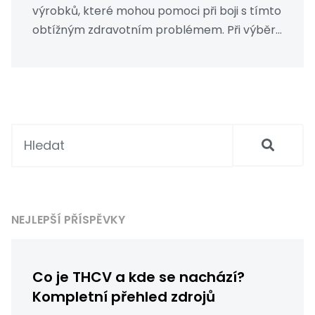
výrobků, které mohou pomoci při boji s tímto
obtížným zdravotním problémem. Při výběru
je důležité zvážit několik faktorů, jako je
koncentrace CBD, forma produktu a také
individuální potřeby a preference každého z
nás. V následujícím příspěvku se pokusím
zjednodušit tento proces a pomoci vám najít
ten nejlepší produkt. Pojďme na to mí
přátelé!
NEJLEPŠÍ PŘÍSPĚVKY
Co je THCV a kde se nachází?
Kompletní přehled zdrojů