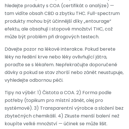
hledejte produkty s COA (certifikát o analýze) —
tam vidíte obsah CBD a zbytku THC. Full-spectrum
produkty mohou být účinnější díky „entourage“
efektu, ale obsahují i stopové množství THC, což
může být problém při drogových testech.
Dávejte pozor na lékové interakce. Pokud berete
léky na ředění krve nebo léky ovlivňující játra,
poraďte se s lékařem. Nepřekračujte doporučené
dávky a pokud se stav zhorší nebo zánět neustupuje,
vyhledejte odbornou péči.
Tipy na výběr: 1) Čistota a COA. 2) Forma podle
potřeby (topikum pro místní zánět, olej pro
systémové). 3) Transparentní výrobce a složení bez
zbytečných chemikálií. 4) Zkuste menší balení než
koupíte velké množství — účinek se může lišit.