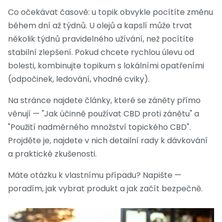
Co očekávat časově: u topik obvykle pocítíte změnu
během dní až týdnů. U olejů a kapslí může trvat
několik týdnů pravidelného užívání, než pocítíte
stabilní zlepšení. Pokud chcete rychlou úlevu od
bolesti, kombinujte topikum s lokálními opatřeními
(odpočinek, ledování, vhodné cviky).
Na stránce najdete články, které se záněty přímo
věnují — "Jak účinně používat CBD proti zánětu" a
"Použití nadměrného množství topického CBD".
Projděte je, najdete v nich detailní rady k dávkování
a praktické zkušenosti.
Máte otázku k vlastnímu případu? Napište —
poradím, jak vybrat produkt a jak začít bezpečně.