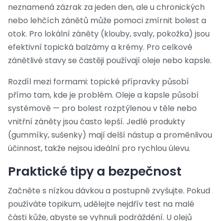
neznamená zázrak za jeden den, ale u chronických
nebo lehčích zánětů může pomoci zmírnit bolest a
otok. Pro lokální záněty (klouby, svaly, pokožka) jsou
efektivní topická balzámy a krémy. Pro celkové
zánětlivé stavy se častěji používají oleje nebo kapsle.
Rozdíl mezi formami: topické přípravky působí
přímo tam, kde je problém. Oleje a kapsle působí
systémově — pro bolest rozptýlenou v těle nebo
vnitřní záněty jsou často lepší. Jedlé produkty
(gummíky, sušenky) mají delší nástup a proměnlivou
účinnost, takže nejsou ideální pro rychlou úlevu.
Praktické tipy a bezpečnost
Začněte s nízkou dávkou a postupně zvyšujte. Pokud
používáte topikum, udělejte nejdřív test na malé
části kůže, abyste se vyhnuli podráždění. U olejů