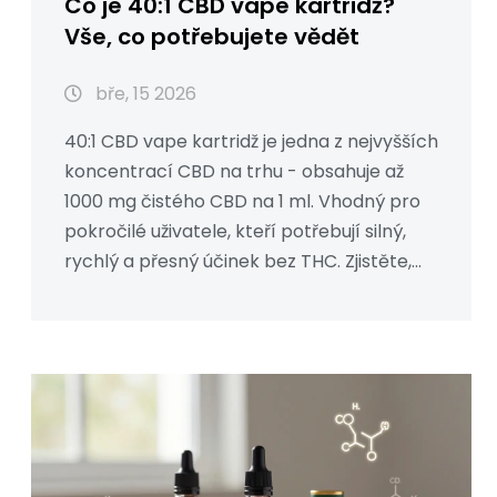
Co je 40:1 CBD vape kartridž?
Vše, co potřebujete vědět
bře, 15 2026
40:1 CBD vape kartridž je jedna z nejvyšších
koncentrací CBD na trhu - obsahuje až
1000 mg čistého CBD na 1 ml. Vhodný pro
pokročilé uživatele, kteří potřebují silný,
rychlý a přesný účinek bez THC. Zjistěte,
pro koho je ideální a jak ho správně
používat.