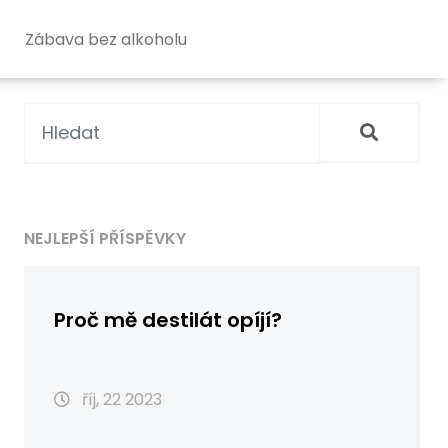
Zábava bez alkoholu
NEJLEPŠÍ PŘÍSPĚVKY
Proč mě destilát opíjí?
říj, 22 2023