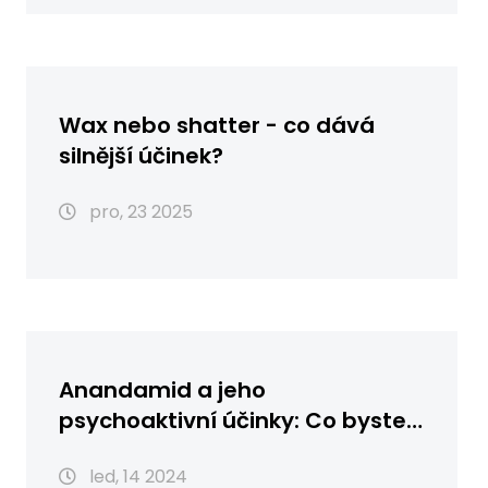
Wax nebo shatter - co dává
silnější účinek?
pro, 23 2025
Anandamid a jeho
psychoaktivní účinky: Co byste
měli vědět
led, 14 2024