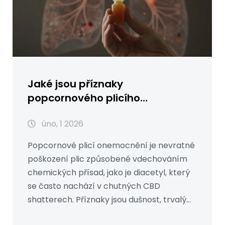
Jaké jsou příznaky
popcornového plicího
onemocnění?
úno, 1 2026
Popcornové plicí onemocnění je nevratné
poškození plic způsobené vdechováním
chemických přísad, jako je diacetyl, který
se často nachází v chutných CBD
shatterech. Příznaky jsou dušnost, trvalý
kašel a únava - a nejsou zpětně otočitelné.