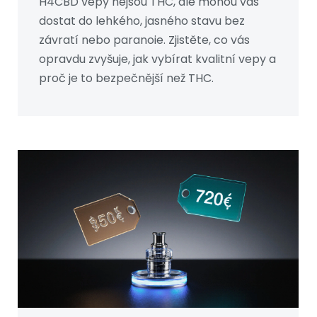
H4CBD vepy nejsou THC, ale mohou vás
dostat do lehkého, jasného stavu bez
závratí nebo paranoie. Zjistěte, co vás
opravdu zvyšuje, jak vybírat kvalitní vepy a
proč je to bezpečnější než THC.