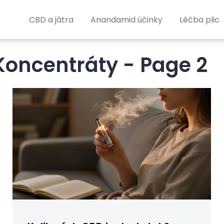
CBD a játra
Anandamid účinky
Léčba plic
Koncentráty - Page 2