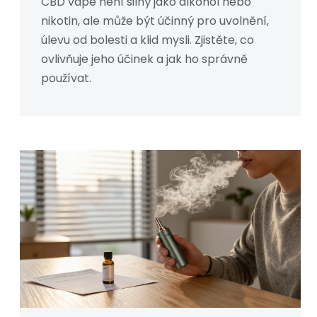
CBD vape není silný jako alkohol nebo
nikotin, ale může být účinný pro uvolnění,
úlevu od bolesti a klid mysli. Zjistěte, co
ovlivňuje jeho účinek a jak ho správně
používat.